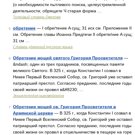
(о необходимости пытливого поиска, целеустремленной
деятельности; обрящете Ч старая форма …
Толковый словарь Ожегова
обретение
— I обре/тение A сущ; 31 иск см. Приложение II
5
см. Обретение главы Иоанна Предтечи II обрете/ние A сущ;
31 см …
Словарь ударений русского языка
Обретение мощей святого Григория Просветителя
—
6
&ndash; один из трех праздников, посвященных памяти
великого Святого. В 325 г., когда Константин I созвал в
Никее Первый Вселенский Собор, св. Григорий уже оставил
патриарший престол. Согласно преданию, последние годы
своей жизни он провел в&#8230; …
Энциклопедия ньюсмейкеров
Обретение мощей св. Григория Просветителя в
7
Армянской церкви
— В 325 г., когда Константин I созвал в
Никее Первый Вселенский Собор, св. Григорий уже оставил
патриарший престол. Согласно преданию, последние годы
своей жизни он провел в отшельничестве в пещере на горе