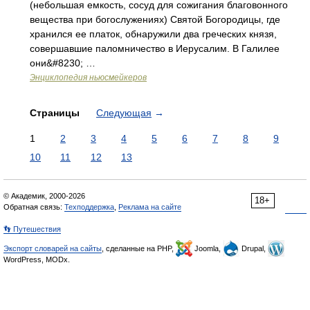
(небольшая емкость, сосуд для сожигания благовонного
вещества при богослужениях) Святой Богородицы, где
хранился ее платок, обнаружили два греческих князя,
совершавшие паломничество в Иерусалим. В Галилее
они&#8230; …
Энциклопедия ньюсмейкеров
Страницы
Следующая
→
1
2
3
4
5
6
7
8
9
10
11
12
13
© Академик, 2000-2026
18+
Обратная связь:
Техподдержка
,
Реклама на сайте
👣 Путешествия
Экспорт словарей на сайты
, сделанные на PHP,
Joomla,
Drupal,
WordPress, MODx.