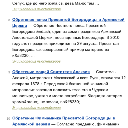
Сепух, где до него жила св. дева Манэ; там …
Энциклопедия ньюсмейкеров
Обретение пояса Пресвятой Богородицы в Армянской
8
Церкви
— Обретение Честного пояса Пресвятой
Богородицы &ndash; один из семи праздников Армянской
Апостольской Церкви, посвященных Богородице. В 2010
году этот праздник приходится на 29 августа. Пресвятая
Богородица как совершенный пример материнства
и&#8230; …
Энциклопедия ньюсмейкеров
Обретение мощей Святителя Алексия
— Святитель
9
Алексий, митрополит Московский и всея Руси, скончался 12
февраля 1378 г. Перед своей блаженной кончиной
митрополит завещал положить тело его в Чудовом
монастыре, указал и место погребения &laquo;за алтарем
храма&raquo;, не желая, по&#8230; …
Энциклопедия ньюсмейкеров
Обретение Фимиамника Пресвятой Богородицы в
10
Армянской церкви
— Согласно преданию, фимиамник