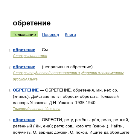
обретение
Толкование
Перевод
Книги
обретение
— См …
1
Словарь синонимов
обретение
— (неправильно обретение) …
2
Словарь трудностей произношения и ударения в современном
русском языке
ОБРЕТЕНИЕ
— ОБРЕТЕНИЕ, обретения, мн. нет, ср.
3
(книжн.). Действие по гл. обрести обретать. Толковый
словарь Ушакова. Д.Н. Ушаков. 1935 1940 …
Толковый словарь Ушакова
обретение
— ОБРЕСТИ, рету, ретёшь; рёл, рела; ретший;
4
ретённый ( ён, ена); ретя; сов., кого что (книжн.). Найти,
получить. О. верных друзей. О. покой. Ищите да обрящете